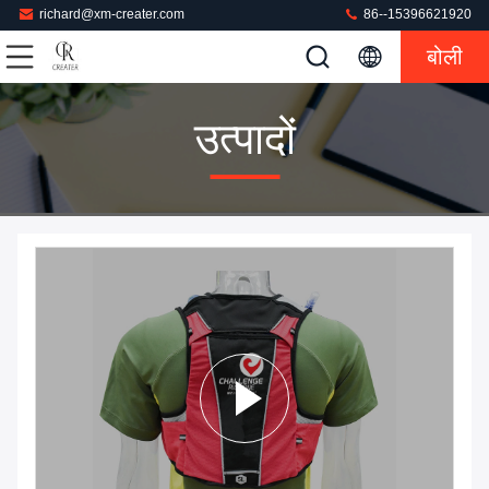
richard@xm-creater.com
86--15396621920
बोली
उत्पादों