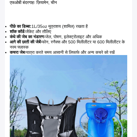
एफओबी बंदरगाहः ज़ियामेन, चीन
पीछे का डिब्बा:
1L/35oz मूत्राशय (शामिल) रखता है
शॉक कॉर्डः
जैकेट और तौलिए
कंधे की जेब का भंडारणः
जेल, पोषण, इलेक्ट्रोलाइट और अधिक
आगे की छाती की जेबेंः
फोन, स्नैक्स और 500 मिलीलीटर या 600 मिलीलीटर के
नरम फ्लास्क
कचरा जेबः
यात्रा करते समय आसानी से लिफाफे और अन्य कचरे को रखें