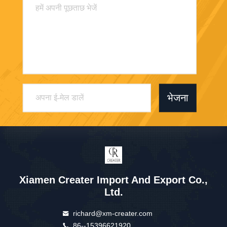
भेजना
Xiamen Creater Import And Export Co.,
Ltd.
richard@xm-creater.com
86--15396621920