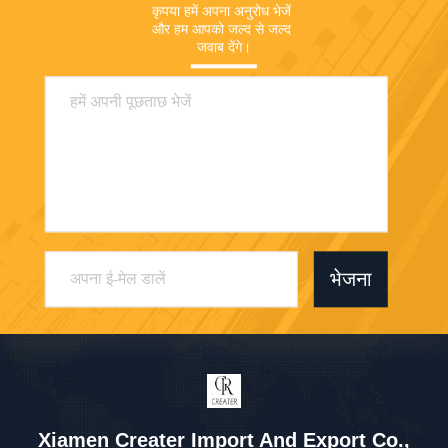
कृपया हमें अपना अनुरोध भेजें 
और हम आपको जल्द से जल्द 
जवाब देंगे।
भेजना
Xiamen Creater Import And Export Co.,