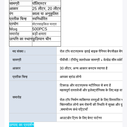
सामग्री
पॉलिएस्टर
आकार
25 लीटर, 20 लीटर
रंग
काला या अनुकूलित
प्रतीक चिन्ह
स्वनिर्धारित
प्रयोग
मोटरसाइकिल यात्रा
Moq
500PCS
समारोह
बड़ी क्षमता
उत्पत्ति का स्थान
फ़ुज़ियान चीन
मद संख्या।
रोल टॉप वाटरप्रूफ ड्राई बाइक पैनियर बैग/सैडल बैग
सामग्री
पीवीसी / टीपीयू जलरोधक सामग्री + वेल्डेड सीम वर्कशिप
आकार
30 लीटर, अन्य आकार कस्टम स्वागत है
प्रतीक चिन्ह
आपका ब्रांड लोगो
टिकाऊ और वाटरप्रूफ मटीरियल से बना है
महत्वपूर्ण दस्तावेजों और इलेक्ट्रॉनिक्स के लिए बड़ा वाटरप
समारोह
रोल-टॉप निर्माण व्यक्तिगत वस्तुओं के लिए विस्तारित भंड
चिंतनशील लोगो कम रोशनी की स्थिति में सुरक्षा और दृश्य
,समायोज्य कंधे पट्टियाँ
आउटडोर ट्रिप के लिए बेस्ट पार्टनर
उत्पाद का प्रदर्शन