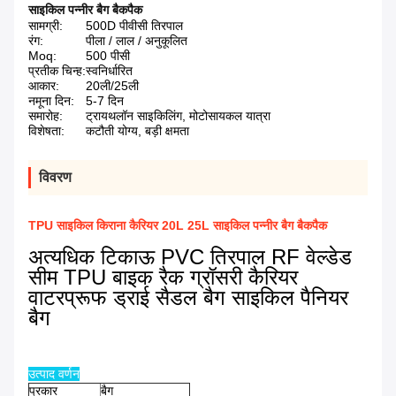
साइकिल पन्नीर बैग बैकपैक
सामग्री:
500D पीवीसी तिरपाल
रंग:
पीला / लाल / अनुकूलित
Moq:
500 पीसी
प्रतीक चिन्ह:
स्वनिर्धारित
आकार:
20ली/25ली
नमूना दिन:
5-7 दिन
समारोह:
ट्रायथलॉन साइकिलिंग, मोटोसायकल यात्रा
विशेषता:
कटौती योग्य, बड़ी क्षमता
विवरण
TPU साइकिल किराना कैरियर 20L 25L साइकिल पन्नीर बैग बैकपैक
अत्यधिक टिकाऊ PVC तिरपाल RF वेल्डेड
सीम TPU बाइक रैक ग्रॉसरी कैरियर
वाटरप्रूफ ड्राई सैडल बैग साइकिल पैनियर
बैग
उत्पाद वर्णन
प्रकार
बैग