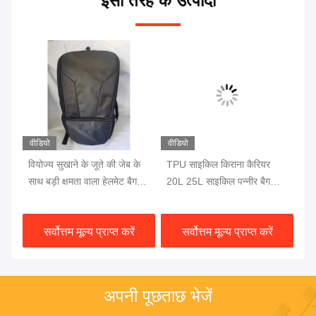
इसी तरह के उत्पादों
वीडियो
वीडियो
वीड
ट
वियोज्य सुखाने के जूते की जेब के
TPU साइकिल किराना कैरियर
पील
साथ बड़ी क्षमता वाला हेलमेट बैग
20L 25L साइकिल पन्नीर बैग
रूक
बैकपैक ओईएम
बैकपैक
सा
सर्वोत्तम मूल्य प्राप्त करें
सर्वोत्तम मूल्य प्राप्त करें
अपनी पूछताछ भेजें