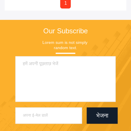
1
Our Subscribe
Lorem sum is not simply 
random text.
भेजना