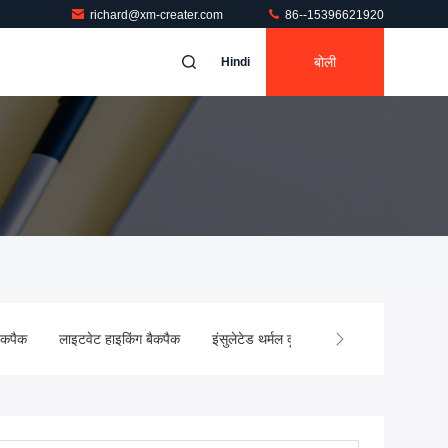
richard@xm-creater.com
86--15396621920
बोली
Hindi
बैकपैक
लाइटवेट हाइकिंग बैकपैक
इंसुलेटेड थर्मल कूलर बैग
स्पोर्ट्स डफल बैग