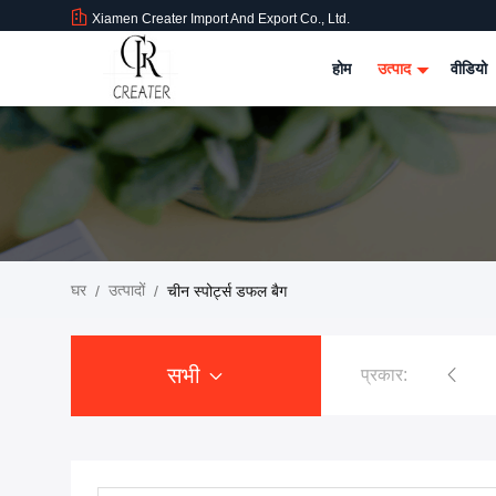
Xiamen Creater Import And Export Co., Ltd.
होम
उत्पाद
वीडियो
घर
उत्पादों
/
/
चीन स्पोर्ट्स डफल बैग
सभी
प्रकार:
पैडल रैकेट बैग