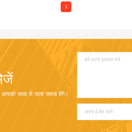
1
जें
म आपको जल्द से जल्द जवाब देंगे।