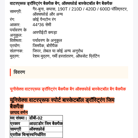
वाटरप्रूफ ड्रॉस्ट्रिंग बैकपैक बैग
,
ऑक्सफोर्ड बास्केटबॉल बैग बैकपैक
गैर-बुना, कपास, 190T / 210D / 420D / 600D पॉलिएस्टर,
सामग्री:
ऑक्सफोर्ड और अन्य
रंग:
कोई पैनटोन रंग
आकार:
44*36 सेमी
पर्यावरण के
आरपीईटी कपड़ा
अनुकूल:
विशेषता:
पर्यावरण के अनुकूल
प्रयोग:
जिमपैक, बोरीपैक
संलग्नक:
जिपर, लेबल या कोई अन्य अनुरोध
मुद्रण:
रेशम मुद्रण, गर्मी हस्तांतरण, ऑफसेट प्रिंटिंग
विवरण
यूनीसेक्स वाटरप्रूफ ड्रॉस्ट्रिंग बैकपैक बैग ऑक्सफोर्ड बास्केटबॉल बैग बैकपैक
यूनिसेक्स वाटरप्रूफ स्पोर्ट बास्केटबॉल ड्रॉस्ट्रिंग जिम
बैकपैक
उत्पाद वर्णन
मद संख्या।
डीबी-02
प्रकार
आउटडोर जिम बैकपैक
सामग्री
ऑक्सफ़ोर्ड
प्रतीक चिन्ह
स्वनिर्धारित