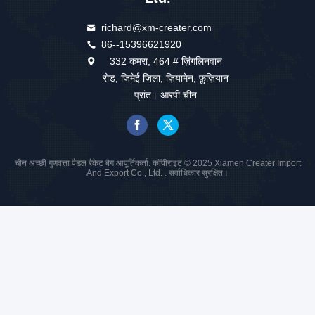
richard@xm-creater.com
86--15396621920
332 कमरा, 464 # ज़िंगलिनवान
रोड, जिमेई जिला, ज़ियामेन, फ़ुज़ियान
प्रांत। आरपी चीन
चीन अच्छी गुणवत्ता पैडल रैकेट बैग आपूर्तिकर्ता. कॉपीराइट © 2025 Xiamen Creater Import
And Export Co., Ltd. . सर्वाधिकार सुरक्षित।