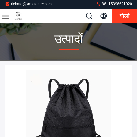
richard@xm-creater.com
86--15396621920
बोली
उत्पादों