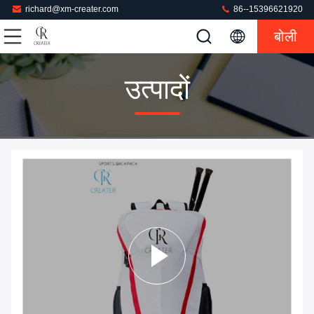
richard@xm-creater.com
86--15396621920
बोली
उत्पादों