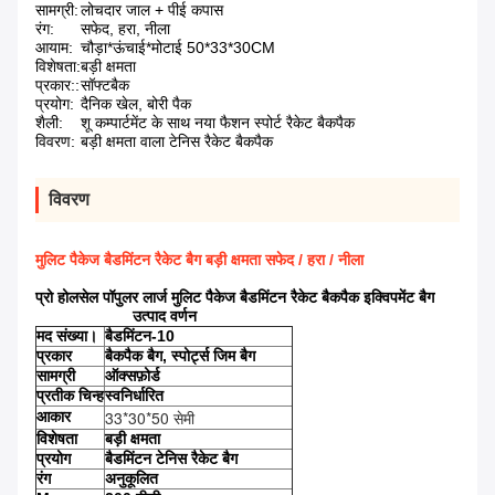
सामग्री:
लोचदार जाल + पीई कपास
रंग:
सफेद, हरा, नीला
आयाम:
चौड़ा*ऊंचाई*मोटाई 50*33*30CM
विशेषता:
बड़ी क्षमता
प्रकार::
सॉफ्टबैक
प्रयोग:
दैनिक खेल, बोरी पैक
शैली:
शू कम्पार्टमेंट के साथ नया फैशन स्पोर्ट रैकेट बैकपैक
विवरण:
बड़ी क्षमता वाला टेनिस रैकेट बैकपैक
विवरण
मुलिट पैकेज बैडमिंटन रैकेट बैग बड़ी क्षमता सफेद / हरा / नीला
प्रो होलसेल पॉपुलर लार्ज मुलिट पैकेज बैडमिंटन रैकेट बैकपैक इक्विपमेंट बैग
उत्पाद वर्णन
मद संख्या।
बैडमिंटन-10
प्रकार
बैकपैक बैग, स्पोर्ट्स जिम बैग
सामग्री
ऑक्सफ़ोर्ड
प्रतीक चिन्ह
स्वनिर्धारित
33*30*50 सेमी
आकार
विशेषता
बड़ी क्षमता
प्रयोग
बैडमिंटन टेनिस रैकेट बैग
रंग
अनुकूलित