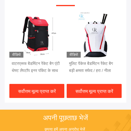
वीडियो
वीडियो
वीड
ग
वाटरप्रूफ बैडमिंटन रैकेट बैग एंटी
मुलिट पैकेज बैडमिंटन रैकेट बैग
बेस
थेफ्ट लैपटॉप इनर पॉकेट के साथ
बड़ी क्षमता सफेद / हरा / नीला
कम्
सर्वोत्तम मूल्य प्राप्त करें
सर्वोत्तम मूल्य प्राप्त करें
अपनी पूछताछ भेजें
कृपया हमें अपना अनुरोध भेजें 