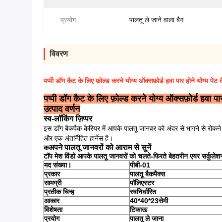
प्रयोग:
पालतू ले जाने वाला बैग
विवरण
पप्पी डॉग कैट के लिए फ़ोल्ड करने योग्य ऑक्सफ़ोर्ड हवा पार होने योग्य पेट 
पप्पी डॉग कैट के लिए फ़ोल्ड करने योग्य ऑक्सफ़ोर्ड हवा पा
उत्पाद वर्णन
स्व-लॉकिंग ज़िप्पर
इस डॉग बैकपैक कैरियर में आपके पालतू जानवर को अंदर से भागने से रोकन
और एक अंतर्निहित हार्नेस है।
अपने पालतू जानवरों को आराम से सुनें
क
टॉप मेश विंडो आपके पालतू जानवरों को चलते-फिरते बेहतरीन एयर सर्कुलेशन
मद संख्या।
पीबी-01
प्रकार
पालतू बैकपैक्स
सामग्री
पॉलिएस्टर
प्रतीक चिन्ह
स्वनिर्धारित
आकार
40*40*23सेमी
विशेषता
टिकाऊ
प्रयोग
पालतू ले जाना