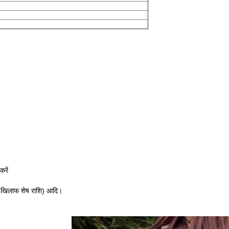
रें
े खिलाफ शेष राशि) आदि।